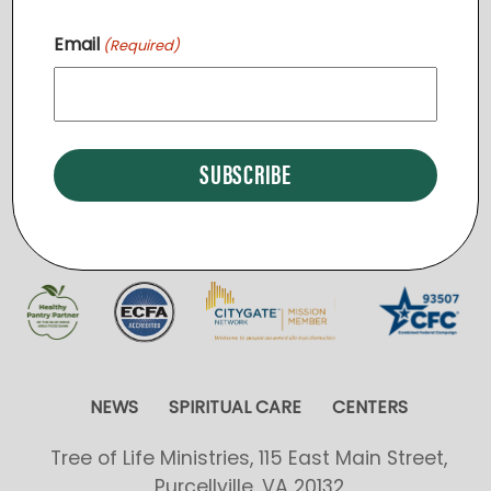
v
Email
(Required)
i
START A NEW REGION
g
a
t
i
o
n
NEWS
SPIRITUAL CARE
CENTERS
Tree of Life Ministries, 115 East Main Street,
Purcellville, VA 20132